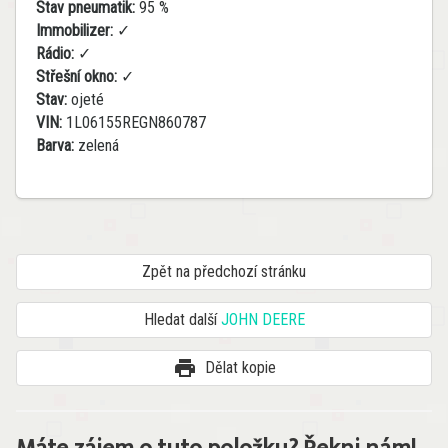
Stav pneumatik:
95 %
Immobilizer:
✓
Rádio:
✓
Střešní okno:
✓
Stav:
ojeté
VIN:
1L06155REGN860787
Barva:
zelená
Zpět na předchozí stránku
Hledat další
JOHN DEERE
print
Dělat kopie