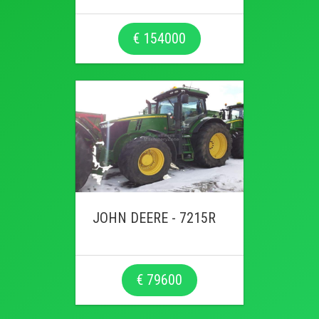
€ 154000
JOHN DEERE - 7215R
€ 79600