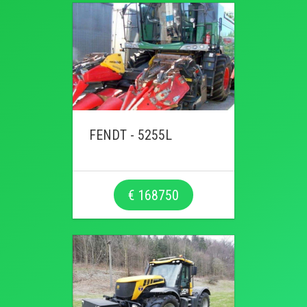
FENDT - 5255L
€ 168750